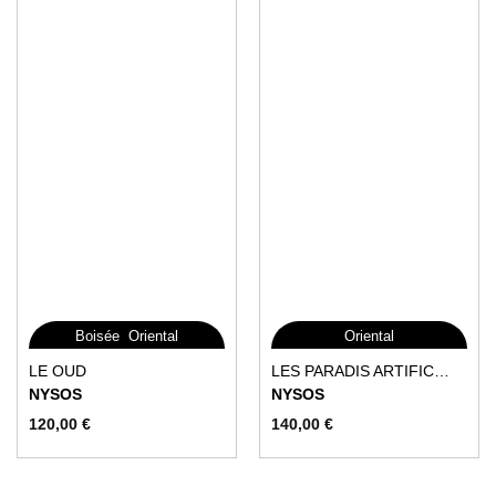
du
du
produit
produit
,
Boisée
Oriental
Oriental
Ce
Ce
LE OUD
LES PARADIS ARTIFICIELS
produit
produit
NYSOS
NYSOS
a
a
120,00
€
140,00
€
plusieurs
plusieurs
variations.
variations.
Les
Les