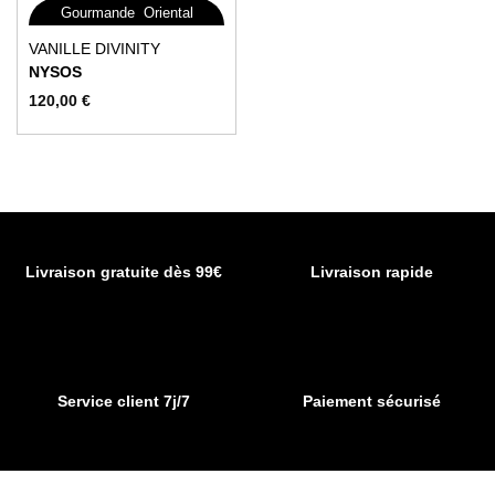
,
Gourmande
Oriental
Ce
VANILLE DIVINITY
produit
NYSOS
a
120,00
€
plusieurs
variations.
Les
options
peuvent
être
choisies
Livraison gratuite dès 99€
Livraison rapide
sur
la
page
du
produit
Service client 7j/7
Paiement sécurisé