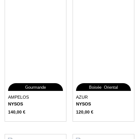
,
Gourmande
Boisée
Oriental
Ce
Ce
AMPELOS
AZUR
produit
produit
NYSOS
NYSOS
a
a
140,00
€
120,00
€
plusieurs
plusieurs
variations.
variations.
Les
Les
options
options