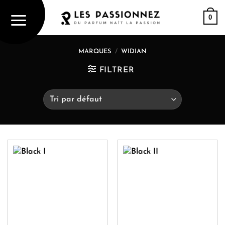
Passer
0
au
contenu
MARQUES
/
WIDIAN
FILTRER