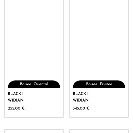
,
,
Boisée
Oriental
Boisée
Fruitée
Ce
Ce
BLACK I
BLACK II
produit
produit
WIDIAN
WIDIAN
a
a
255,00
€
345,00
€
plusieurs
plusieurs
variations.
variations.
Les
Les
options
options