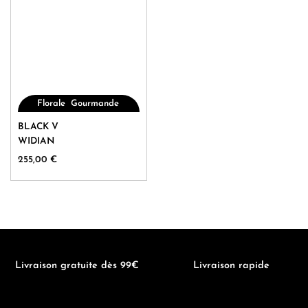
,
,
Florale
Gourmande
Oriental
Ce
BLACK V
produit
WIDIAN
a
255,00
€
plusieurs
variations.
Les
options
peuvent
être
choisies
Livraison gratuite dès 99€
Livraison rapide
sur
la
page