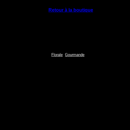
Votre panier est vide.
Retour à la boutique
,
Florale
Gourmande
Cœur
Rose