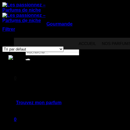
Passer
au
contenu
Familles olfactives
/
Gourmande
/
Page 6
Filtrer
Affichage de 61–72 sur 122 résultats
ACCUEIL
NOS PARFUM
Recherche
pour :
0
Trouvez mon parfum
0