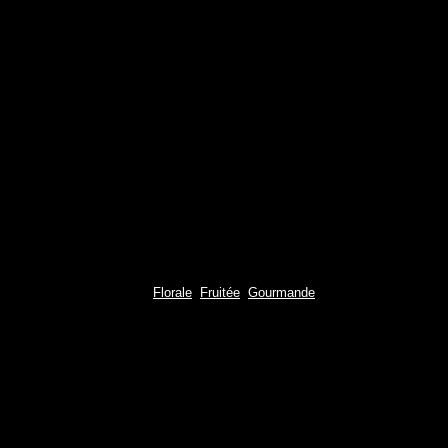
,
,
Florale
Fruitée
Gourmande
Cœur