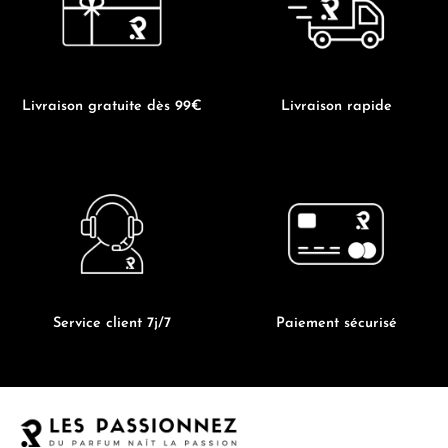
page
page
du
du
produit
produit
Livraison gratuite dès 99€
Livraison rapide
Service client 7j/7
Paiement sécurisé