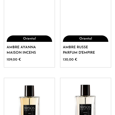
Oriental
Oriental
Ce
Ce
AMBRE AYANNA
AMBRE RUSSE
produit
produit
MAISON INCENS
PARFUM D'EMPIRE
a
a
109,00
€
130,00
€
plusieurs
plusieurs
variations.
variations.
Les
Les
options
options
peuvent
peuvent
être
être
choisies
choisies
sur
sur
la
la
page
page