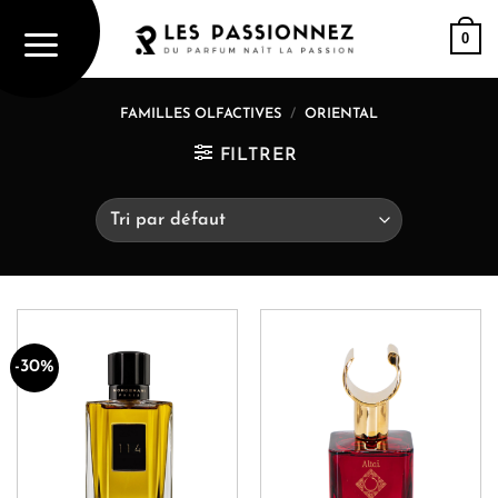
Passer
0
au
contenu
FAMILLES OLFACTIVES
/
ORIENTAL
FILTRER
-30%