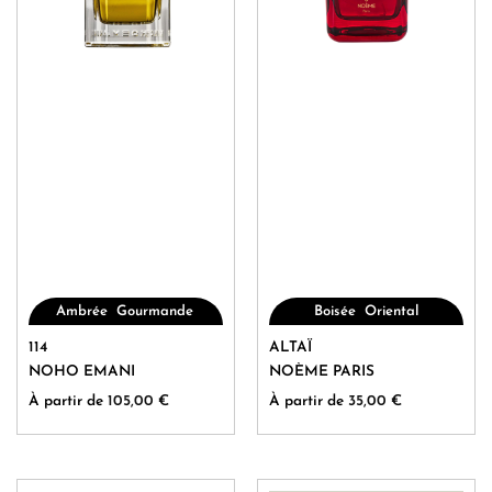
,
,
,
Ambrée
Gourmande
Boisée
Oriental
Oriental
Ce
Ce
114
ALTAÏ
produit
produit
NOHO EMANI
NOÈME PARIS
a
a
À partir de
105,00
€
À partir de
35,00
€
plusieurs
plusieurs
variations.
variations.
Les
Les
options
options