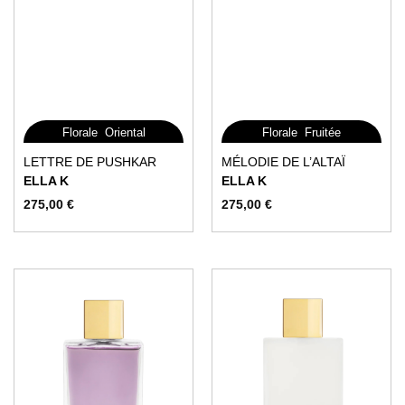
,
,
Florale
Oriental
Florale
Fruitée
Ce
Ce
LETTRE DE PUSHKAR
MÉLODIE DE L’ALTAÏ
produit
produit
ELLA K
ELLA K
a
a
275,00
€
275,00
€
plusieurs
plusieurs
variations.
variations.
Les
Les
options
options
peuvent
peuvent
être
être
choisies
choisies
sur
sur
la
la
page
page