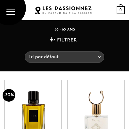
Passer
0
au
contenu
56 - 65 ANS
FILTRER
-30%