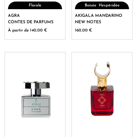
,
Florale
Boisée
Hespéridée
Ce
Ce
AGRA
AKIGALA MANDARINO
produit
produit
CONTES DE PARFUMS
NEW NOTES
a
a
À partir de
140,00
€
160,00
€
plusieurs
plusieurs
variations.
variations.
Les
Les
options
options
peuvent
peuvent
être
être
choisies
choisies
sur
sur
la
la
page
page
du
du
produit
produit