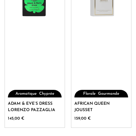
du
du
produit
produit
,
,
Aromatique
Chyprée
Florale
Gourmande
Ce
Ce
ADAM & EVE’S DRESS
AFRICAN QUEEN
produit
produit
LORENZO PAZZAGLIA
JOUSSET
a
a
145,00
€
159,00
€
plusieurs
plusieurs
variations.
variations.
Les
Les