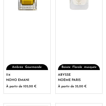
,
,
,
,
Ambrée
Gourmande
Boisée
Florale
musquée
Oriental
Ce
Ce
114
ABYSSE
produit
produit
NOHO EMANI
NOÈME PARIS
a
a
À partir de
105,00
€
À partir de
35,00
€
plusieurs
plusieurs
variations.
variations.
Les
Les
options
options