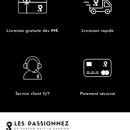
page
page
du
du
produit
produit
Livraison gratuite dès 99€
Livraison rapide
Service client 7j/7
Paiement sécurisé