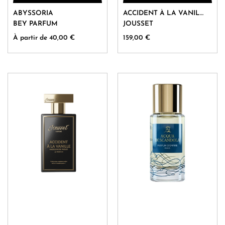
Ce
Ce
ABYSSORIA
ACCIDENT À LA VANILLE
produit
produit
BEY PARFUM
JOUSSET
a
a
À partir de
40,00
€
159,00
€
plusieurs
plusieurs
variations.
variations.
Les
Les
options
options
peuvent
peuvent
être
être
choisies
choisies
sur
sur
la
la
page
page
du
du
produit
produit