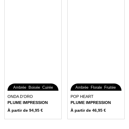
du
du
produit
produit
,
,
,
,
,
Ambrée
Boisée
Cuirée
Ambrée
Florale
Fruitée
Gourmande
Ce
Ce
ONDA D’ORO
POP HEART
produit
produit
PLUME IMPRESSION
PLUME IMPRESSION
a
a
À partir de
94,95
€
À partir de
46,95
€
plusieurs
plusieurs
variations.
variations.
Les
Les