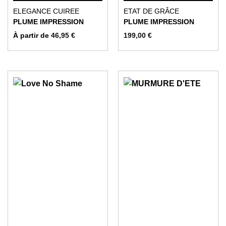
Cuirée
Ce
Ce
ELEGANCE CUIREE
ETAT DE GRÂCE
produit
produit
PLUME IMPRESSION
PLUME IMPRESSION
a
a
À partir de
46,95
€
199,00
€
plusieurs
plusieurs
variations.
variations.
Les
Les
options
options
peuvent
peuvent
être
être
choisies
choisies
sur
sur
la
la
page
page
du
du
produit
produit