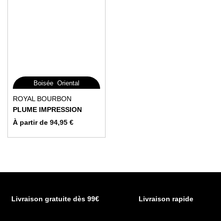
,
Boisée
Oriental
Ce
ROYAL BOURBON
produit
PLUME IMPRESSION
a
À partir de
94,95
€
plusieurs
variations.
Les
options
peuvent
être
choisies
Livraison gratuite dès 99€
Livraison rapide
sur
la