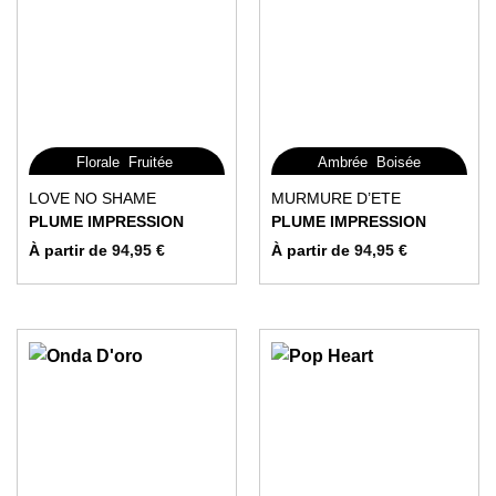
,
,
,
Florale
Fruitée
Ambrée
Boisée
Gourmande
Ce
Ce
LOVE NO SHAME
MURMURE D’ETE
produit
produit
PLUME IMPRESSION
PLUME IMPRESSION
a
a
À partir de
94,95
€
À partir de
94,95
€
plusieurs
plusieurs
variations.
variations.
Les
Les
options
options
peuvent
peuvent
être
être
choisies
choisies
sur
sur
la
la
page
page