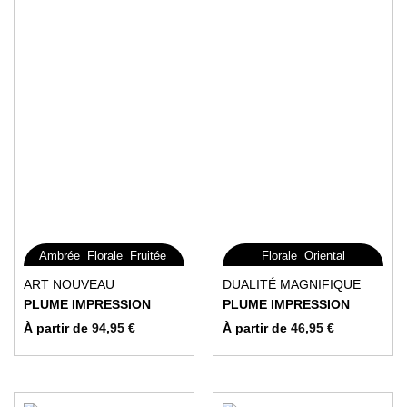
,
,
,
,
Ambrée
Florale
Fruitée
Florale
Oriental
Gourmande
Ce
Ce
ART NOUVEAU
DUALITÉ MAGNIFIQUE
produit
produit
PLUME IMPRESSION
PLUME IMPRESSION
a
a
À partir de
94,95
€
À partir de
46,95
€
plusieurs
plusieurs
variations.
variations.
Les
Les
options
options