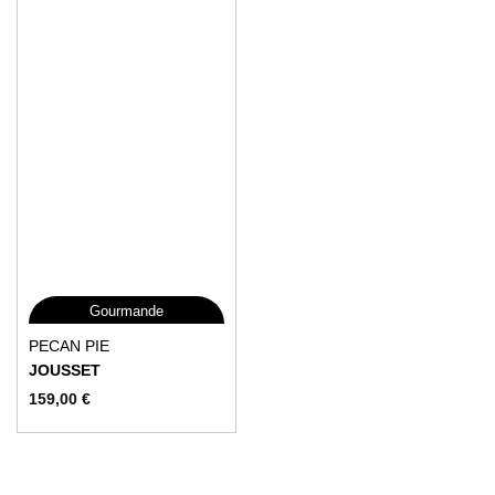
Gourmande
Ce
PECAN PIE
produit
JOUSSET
a
159,00
€
plusieurs
variations.
Les
options