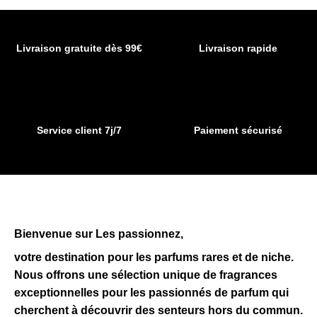
peuvent
être
choisies
Livraison gratuite dès 99€
Livraison rapide
sur
la
page
du
produit
Service client 7j/7
Paiement sécurisé
Bienvenue sur Les passionnez,
votre destination pour les parfums rares et de niche.
Nous offrons une sélection unique de fragrances
exceptionnelles pour les passionnés de parfum qui
cherchent à découvrir des senteurs hors du commun.