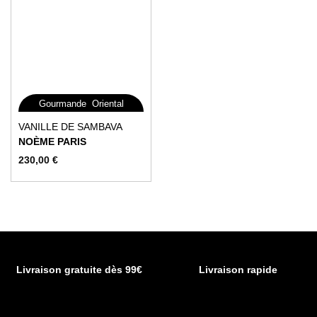
,
Gourmande
Oriental
Ce
VANILLE DE SAMBAVA
produit
NOÈME PARIS
a
230,00
€
plusieurs
variations.
Les
options
peuvent
être
choisies
Livraison gratuite dès 99€
Livraison rapide
sur
la
page