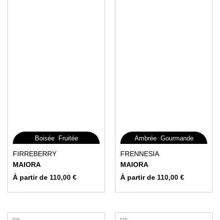
,
,
Boisée
Fruitée
Ambrée
Gourmande
Ce
Ce
FIRREBERRY
FRENNESIA
produit
produit
MAIORA
MAIORA
a
a
À partir de
110,00
€
À partir de
110,00
€
plusieurs
plusieurs
variations.
variations.
Les
Les
options
options