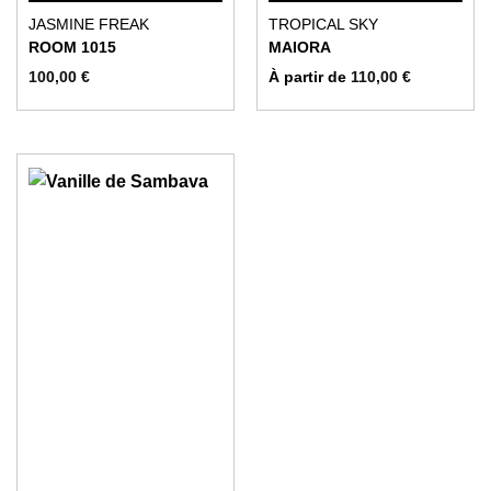
Ce
Ce
JASMINE FREAK
TROPICAL SKY
produit
produit
ROOM 1015
MAIORA
a
a
100,00
€
À partir de
110,00
€
plusieurs
plusieurs
variations.
variations.
Les
Les
options
options
peuvent
peuvent
être
être
choisies
choisies
sur
sur
la
la
page
page
du
du
produit
produit