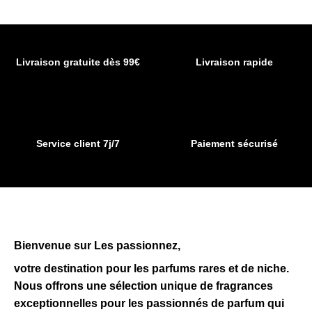
options
options
peuvent
peuvent
être
être
choisies
choisies
Livraison gratuite dès 99€
Livraison rapide
sur
sur
la
la
page
page
du
du
produit
produit
Service client 7j/7
Paiement sécurisé
Bienvenue sur Les passionnez,
votre destination pour les parfums rares et de niche.
Nous offrons une sélection unique de fragrances
exceptionnelles pour les passionnés de parfum qui