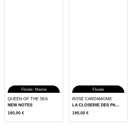
du
du
produit
produit
,
Florale
Marine
Florale
Ce
Ce
QUEEN OF THE SEA
ROSE CARDAMOME
produit
produit
NEW NOTES
LA CLOSERIE DES PARFUMS
a
a
160,00
€
190,00
€
plusieurs
plusieurs
variations.
variations.
Les
Les