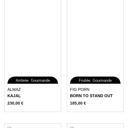
,
,
Ambrée
Gourmande
Fruitée
Gourmande
Ce
Ce
ALMAZ
FIG PORN
produit
produit
KAJAL
BORN TO STAND OUT
a
a
230,00
€
185,00
€
plusieurs
plusieurs
variations.
variations.
Les
Les
options
options