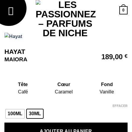
Passer
0
au
contenu
HAYAT
189,00
€
MAIORA
Tête
Cœur
Fond
Café
Caramel
Vanille
EFFACER
100ML
30ML
AJOUTER AU PANIER