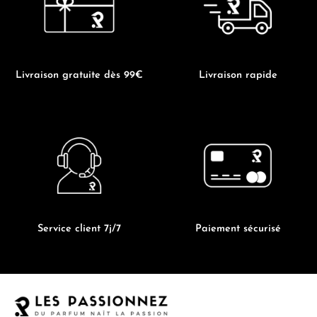
page
page
du
du
produit
produit
Livraison gratuite dès 99€
Livraison rapide
Service client 7j/7
Paiement sécurisé