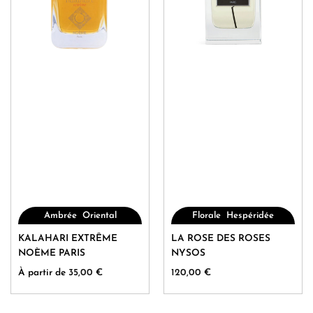
du
du
produit
produit
,
,
Ambrée
Oriental
Florale
Hespéridée
Ce
Ce
KALAHARI EXTRÊME
LA ROSE DES ROSES
produit
produit
NOÈME PARIS
NYSOS
a
a
À partir de
35,00
€
120,00
€
plusieurs
plusieurs
variations.
variations.
Les
Les