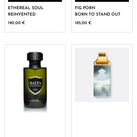
Ce
Ce
ETHEREAL SOUL
FIG PORN
produit
produit
REINVENTED
BORN TO STAND OUT
a
a
190,00
€
185,00
€
plusieurs
plusieurs
variations.
variations.
Les
Les
options
options
peuvent
peuvent
être
être
choisies
choisies
sur
sur
la
la
page
page
du
du
produit
produit