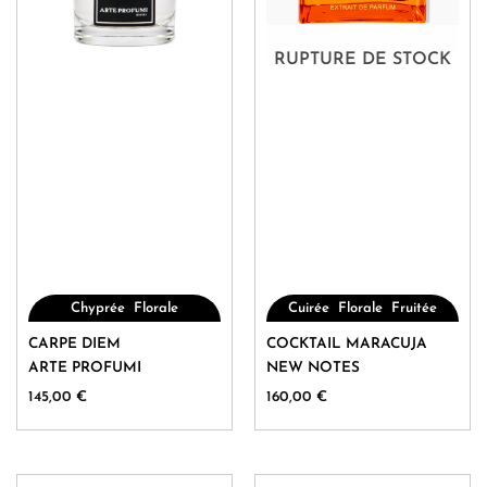
RUPTURE DE STOCK
,
,
,
Chyprée
Florale
Cuirée
Florale
Fruitée
Ce
Ce
CARPE DIEM
COCKTAIL MARACUJA
produit
produit
ARTE PROFUMI
NEW NOTES
a
a
145,00
€
160,00
€
plusieurs
plusieurs
variations.
variations.
Les
Les
options
options